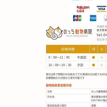
〒207-0
東京都東大
tel.
電話受付：
診療時間
月
火
9：00～11：45
午前診
●
×
16：00～19：30
夕診
●
×
受付は終了時間の30分前までです(新規の方は終了の60
診療開始の15分前から受付可能です
動物取扱業登録内容
名称
のっち動物病
所在地
東京都東大和市立
EAST RAY1階
動物取扱業の種別
保管