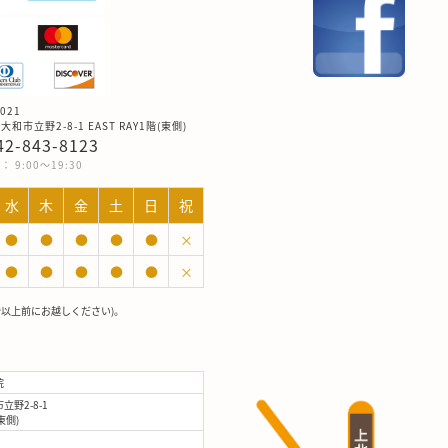
021
和市立野2-8-1 EAST RAY1階(東側)
042-843-8123
 9:00～19:30
水
木
金
土
日
祝
●
●
●
●
●
×
●
●
●
●
●
×
分以上前にお越しください)。
院
野2-8-1
(東側)