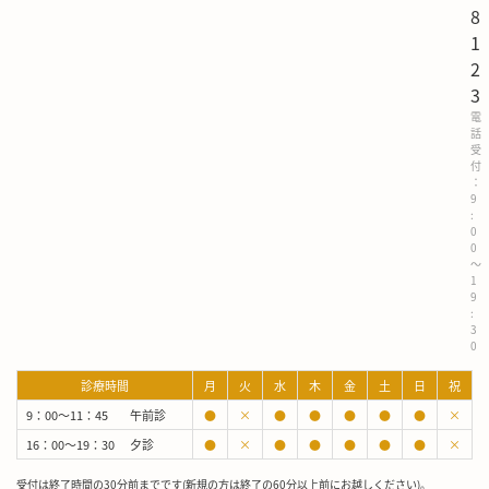
8
1
2
3
電
話
受
付
：
9
:
0
0
～
1
9
:
3
0
診療時間
月
火
水
木
金
土
日
祝
9：00～11：45
午前診
●
×
●
●
●
●
●
×
16：00～19：30
夕診
●
×
●
●
●
●
●
×
受付は終了時間の30分前までです(新規の方は終了の60分以上前にお越しください)。