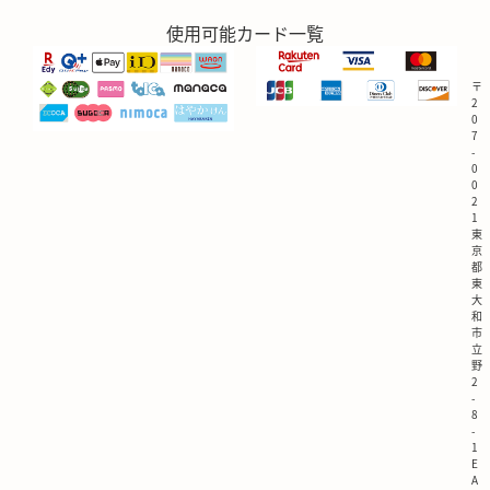
使用可能カード一覧
〒
2
0
7
-
0
0
2
1
東
京
都
東
大
和
市
立
野
2
-
8
-
1
E
A