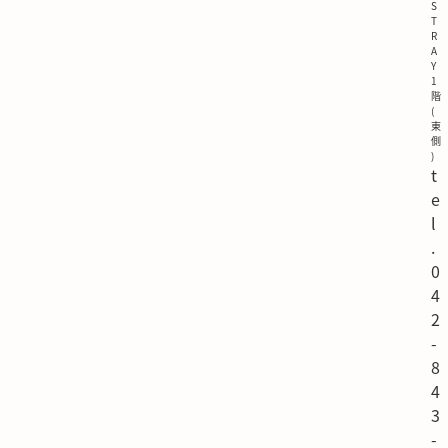
S
T
R
A
Y
1
階
(
東
側
)
t
e
l
.
0
4
2
-
8
4
3
-