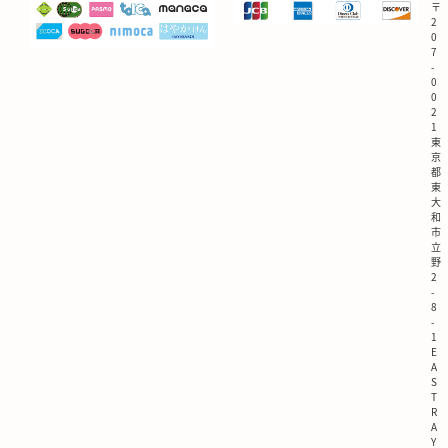
〒
2
0
7
-
0
0
2
1
東
京
都
東
大
和
市
立
野
2
-
8
-
1
E
A
S
T
R
A
Y