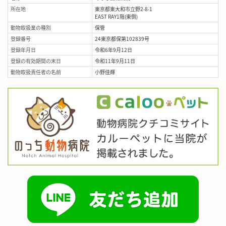
所在地
東京都東大和市立野2-8-1
EAST RAY1階(東側)
動物取扱業の種別
保管
登録番号
24東京都保第102839号
登録年月日
令和6年9月12日
登録の有効期間の末日
令和11年9月11日
動物取扱責任者の名前
小野佳輝