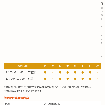
3
電
話
受
付
：
9
:
0
0
～
1
9
:
3
0
診療時間
月
火
水
木
金
土
日
祝
9：00～11：45
午前診
●
×
●
●
●
●
●
×
16：00～19：30
夕診
●
×
●
●
●
●
●
×
受付は終了時間の30分前までです(新規の方は終了の60分以上前にお越しください)。
診療開始の15分前から受付可能です
動物取扱業登録内容
名称
のっち動物病院