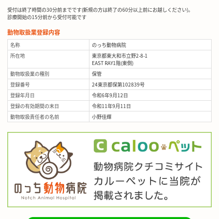
受付は終了時間の30分前までです(新規の方は終了の60分以上前にお越しください)。
診療開始の15分前から受付可能です
動物取扱業登録内容
名称
のっち動物病院
所在地
東京都東大和市立野2-8-1
EAST RAY1階(東側)
動物取扱業の種別
保管
登録番号
24東京都保第102839号
登録年月日
令和6年9月12日
登録の有効期間の末日
令和11年9月11日
動物取扱責任者の名前
小野佳輝