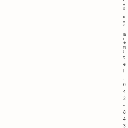
A
S
T
R
A
Y
1
階
(
東
側
)
t
e
l
.
0
4
2
-
8
4
3