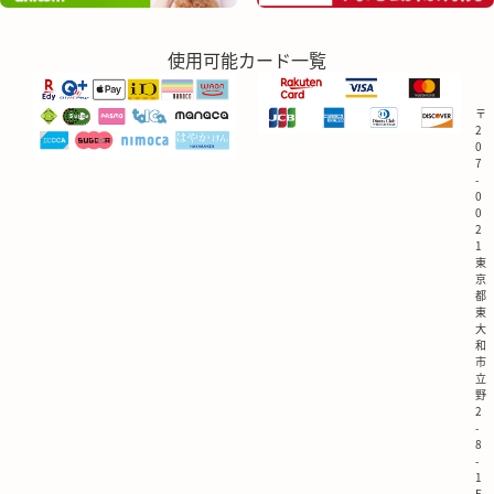
使用可能カード一覧
〒
2
0
7
-
0
0
2
1
東
京
都
東
大
和
市
立
野
2
-
8
-
1
E