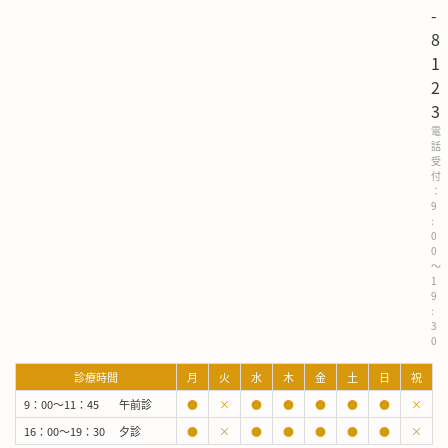
-
8
1
2
3
電
話
受
付
：
9
:
0
0
～
1
9
:
3
0
診療時間
月
火
水
木
金
土
日
祝
9：00～11：45
午前診
●
×
●
●
●
●
●
×
16：00～19：30
夕診
●
×
●
●
●
●
●
×