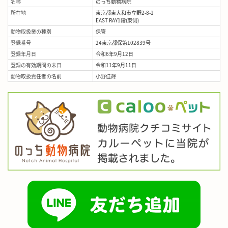
名称
のっち動物病院
所在地
東京都東大和市立野2-8-1
EAST RAY1階(東側)
動物取扱業の種別
保管
登録番号
24東京都保第102839号
登録年月日
令和6年9月12日
登録の有効期間の末日
令和11年9月11日
動物取扱責任者の名前
小野佳輝