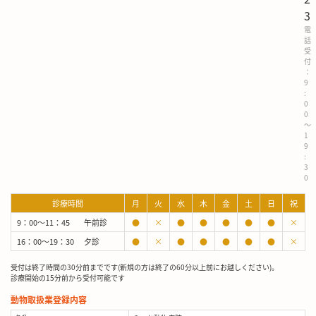
3
電
話
受
付
：
9
:
0
0
～
1
9
:
3
0
診療時間
月
火
水
木
金
土
日
祝
9：00～11：45
午前診
●
×
●
●
●
●
●
×
16：00～19：30
夕診
●
×
●
●
●
●
●
×
受付は終了時間の30分前までです(新規の方は終了の60分以上前にお越しください)。
診療開始の15分前から受付可能です
動物取扱業登録内容