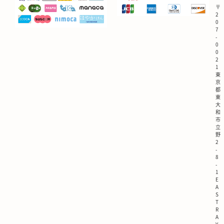
〒
2
0
7
-
0
0
2
1
東
京
都
東
大
和
市
立
野
2
-
8
-
1
E
A
S
T
R
A