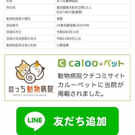
名称
のっち動物病院
所在地
東京都東大和市立野2-8-1
EAST RAY1階(東側)
動物取扱業の種別
保管
登録番号
24東京都保第102839号
登録年月日
令和6年9月12日
登録の有効期間の末日
令和11年9月11日
動物取扱責任者の名前
小野佳輝