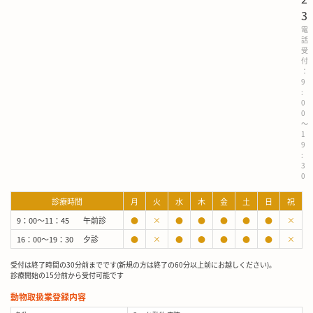
3
電
話
受
付
：
9
:
0
0
～
1
9
:
3
0
診療時間
月
火
水
木
金
土
日
祝
9：00～11：45
午前診
●
×
●
●
●
●
●
×
16：00～19：30
夕診
●
×
●
●
●
●
●
×
受付は終了時間の30分前までです(新規の方は終了の60分以上前にお越しください)。
診療開始の15分前から受付可能です
動物取扱業登録内容