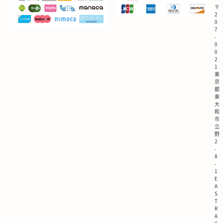
〒
2
0
7
-
0
0
2
1
東
京
都
東
大
和
市
立
野
2
-
8
-
1
E
A
S
T
R
A