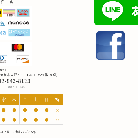
ド一覧
021
和市立野2-8-1 EAST RAY1階(東側)
042-843-8123
 9:00～19:30
水
木
金
土
日
祝
●
●
●
●
●
×
●
●
●
●
●
×
分以上前にお越しください)。