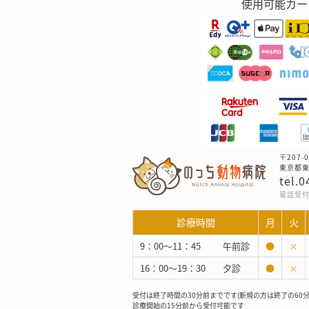
使用可能カー
〒207-0
東京都東大
tel.
電話受付：
診療時間
月
火
9：00～11：45
午前診
●
×
16：00～19：30
夕診
●
×
受付は終了時間の30分前までです(新規の方は終了の60
診療開始の15分前から受付可能です