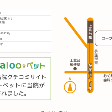
院
野2-8-1
(東側)
02839号
日
1日