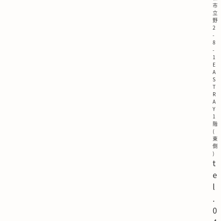
市
立
野
2
-
8
-
1
E
A
S
T
R
A
Y
1
階
(
東
側
)
t
e
l
.
0