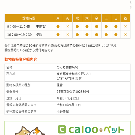
3
0
診療時間
月
火
水
木
金
土
日
祝
9：00～11：45
午前診
●
×
●
●
●
●
●
×
16：00～19：30
夕診
●
×
●
●
●
●
●
×
受付は終了時間の30分前までです(新規の方は終了の60分以上前にお越しください)。
診療開始の15分前から受付可能です
動物取扱業登録内容
名称
のっち動物病院
所在地
東京都東大和市立野2-8-1
EAST RAY1階(東側)
動物取扱業の種別
保管
登録番号
24東京都保第102839号
登録年月日
令和6年9月12日
登録の有効期間の末日
令和11年9月11日
動物取扱責任者の名前
小野佳輝