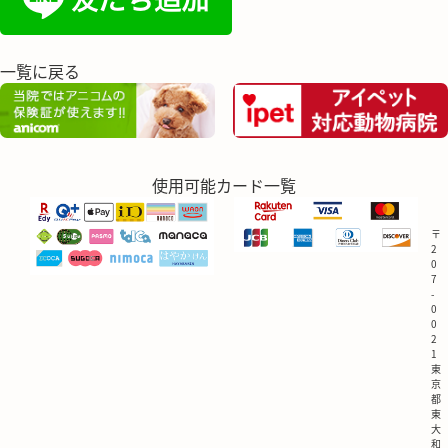
一覧に戻る
使用可能カード一覧
〒
2
0
7
-
0
0
2
1
東
京
都
東
大
和