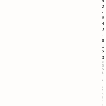
4
2
-
8
4
3
-
8
1
2
3
電
話
受
付
：
9
:
0
0
～
1
9
: