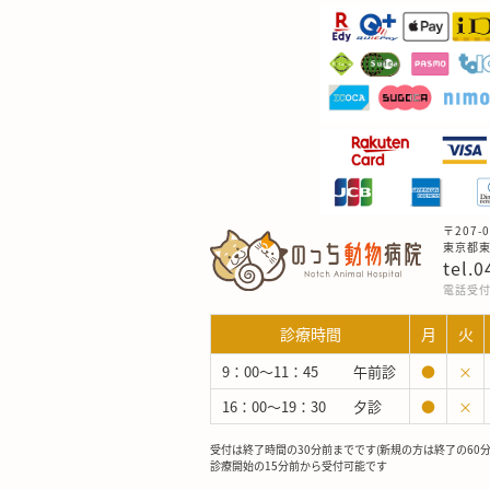
〒207-0
東京都東大
tel.
電話受付：
診療時間
月
火
9：00～11：45
午前診
●
×
16：00～19：30
夕診
●
×
受付は終了時間の30分前までです(新規の方は終了の60
診療開始の15分前から受付可能です