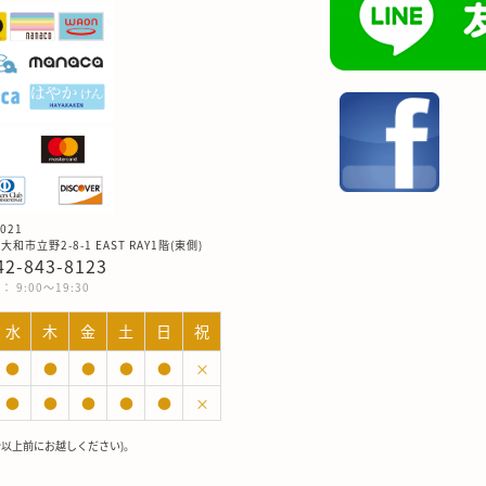
021
和市立野2-8-1 EAST RAY1階(東側)
042-843-8123
 9:00～19:30
水
木
金
土
日
祝
●
●
●
●
●
×
●
●
●
●
●
×
分以上前にお越しください)。