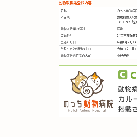
動物取扱業登録内容
名称
のっち動物病
所在地
東京都東大和市立
EAST RAY1階
動物取扱業の種別
保管
登録番号
24東京都保第1
登録年月日
令和6年9月12
登録の有効期間の末日
令和11年9月1
動物取扱責任者の名前
小野佳輝