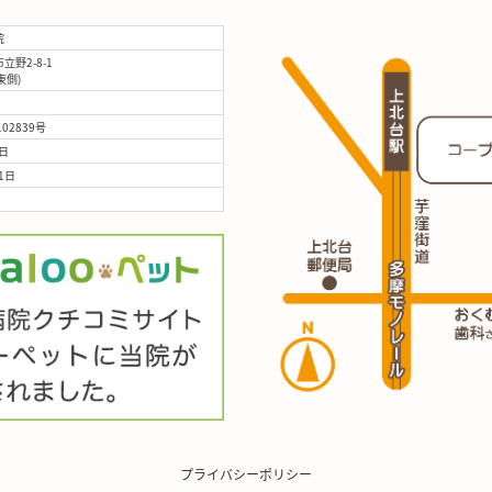
院
野2-8-1
(東側)
02839号
日
1日
プライバシーポリシー