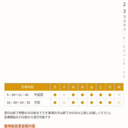
2
3
電
話
受
付
：
9
:
0
0
～
1
9
:
3
0
診療時間
月
火
水
木
金
土
日
祝
9：00～11：45
午前診
●
×
●
●
●
●
●
×
16：00～19：30
夕診
●
×
●
●
●
●
●
×
受付は終了時間の30分前までです(新規の方は終了の60分以上前にお越しください)。
診療開始の15分前から受付可能です
動物取扱業登録内容