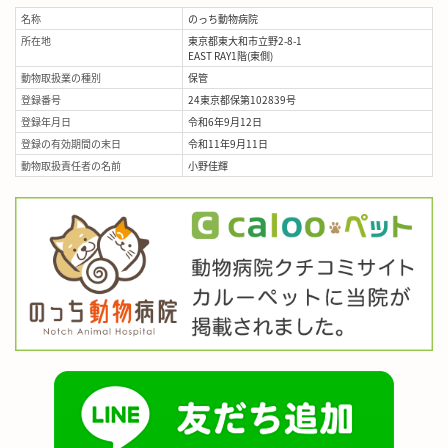
名称
のっち動物病院
所在地
東京都東大和市立野2-8-1
EAST RAY1階(東側)
動物取扱業の種別
保管
登録番号
24東京都保第102839号
登録年月日
令和6年9月12日
登録の有効期間の末日
令和11年9月11日
動物取扱責任者の名前
小野佳輝