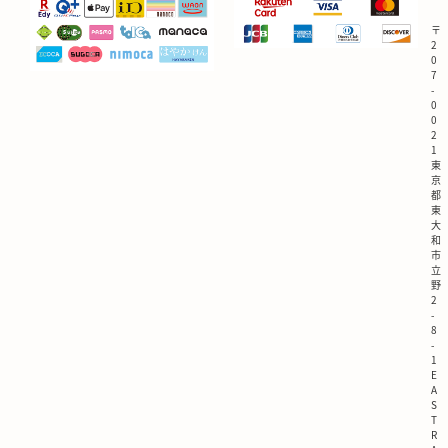
〒
2
0
7
-
0
0
2
1
東
京
都
東
大
和
市
立
野
2
-
8
-
1
E
A
S
T
R