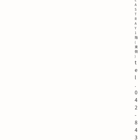
A
S
T
R
A
Y
1
階
(
東
側
)
t
e
l
.
0
4
2
-
8
4
3