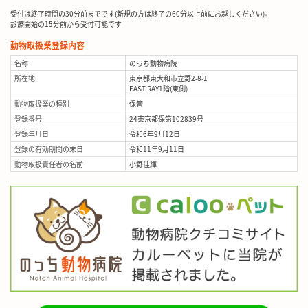
受付は終了時間の30分前までです(新規の方は終了の60分以上前にお越しください)。
診療開始の15分前から受付可能です
動物取扱業登録内容
名称
のっち動物病院
所在地
東京都東大和市立野2-8-1
EAST RAY1階(東側)
動物取扱業の種別
保管
登録番号
24東京都保第102839号
登録年月日
令和6年9月12日
登録の有効期間の末日
令和11年9月11日
動物取扱責任者の名前
小野佳輝