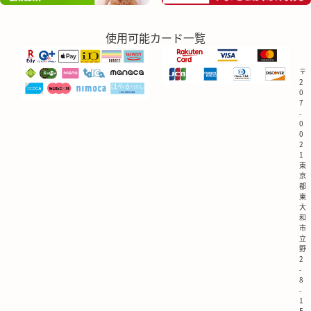
使用可能カード一覧
〒
2
0
7
-
0
0
2
1
東
京
都
東
大
和
市
立
野
2
-
8
-
1
E