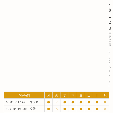
-
8
1
2
3
電
話
受
付
：
9
:
0
0
～
1
9
:
3
0
診療時間
月
火
水
木
金
土
日
祝
9：00～11：45
午前診
●
×
●
●
●
●
●
×
16：00～19：30
夕診
●
×
●
●
●
●
●
×