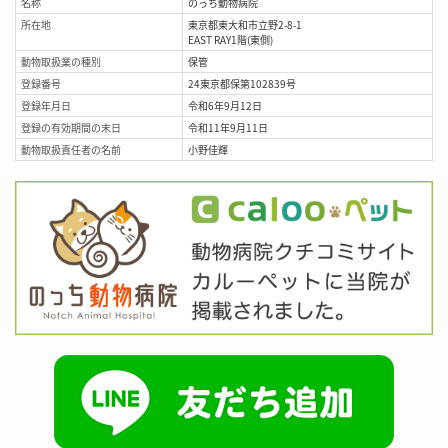
名称
のっち動物病院
所在地
東京都東大和市立野2-8-1
EAST RAY1階(東側)
動物取扱業の種別
保管
登録番号
24東京都保第102839号
登録年月日
令和6年9月12日
登録の有効期間の末日
令和11年9月11日
動物取扱責任者の名前
小野佳輝