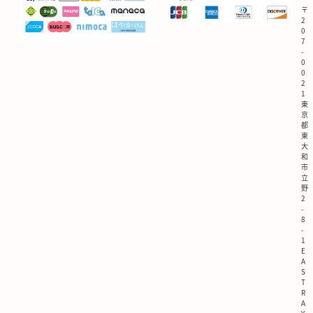
〒
2
0
7
-
0
0
2
1
東
京
都
東
大
和
市
立
野
2
-
8
-
1
E
A
S
T
R
A