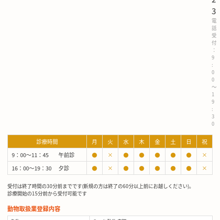
3
電
話
受
付
：
9
:
0
0
～
1
9
:
3
0
診療時間
月
火
水
木
金
土
日
祝
9：00～11：45
午前診
●
×
●
●
●
●
●
×
16：00～19：30
夕診
●
×
●
●
●
●
●
×
受付は終了時間の30分前までです(新規の方は終了の60分以上前にお越しください)。
診療開始の15分前から受付可能です
動物取扱業登録内容