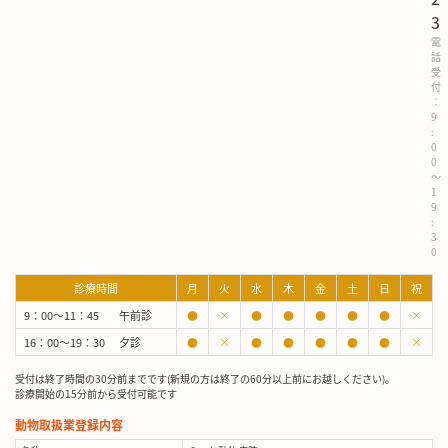
3
電
話
受
付
：
9
:
0
0
～
1
9
:
3
0
診療時間
月
火
水
木
金
土
日
祝
9：00～11：45
午前診
●
×
●
●
●
●
●
×
16：00～19：30
夕診
●
×
●
●
●
●
●
×
受付は終了時間の30分前までです(新規の方は終了の60分以上前にお越しください)。
診療開始の15分前から受付可能です
動物取扱業登録内容