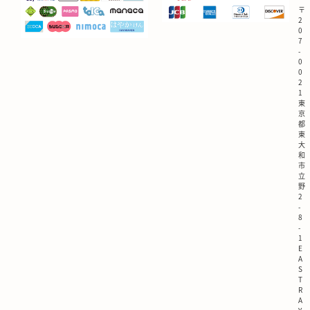
〒
2
0
7
-
0
0
2
1
東
京
都
東
大
和
市
立
野
2
-
8
-
1
E
A
S
T
R
A