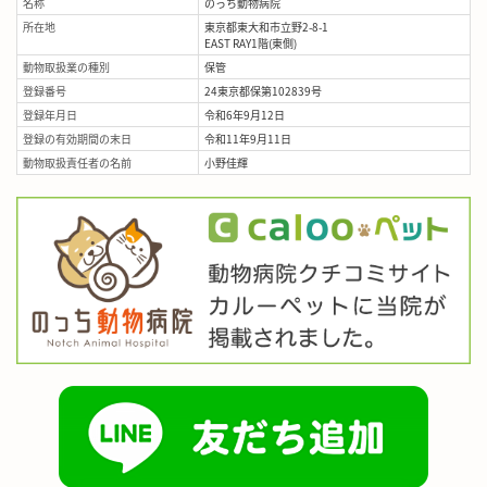
名称
のっち動物病院
所在地
東京都東大和市立野2-8-1
EAST RAY1階(東側)
動物取扱業の種別
保管
登録番号
24東京都保第102839号
登録年月日
令和6年9月12日
登録の有効期間の末日
令和11年9月11日
動物取扱責任者の名前
小野佳輝