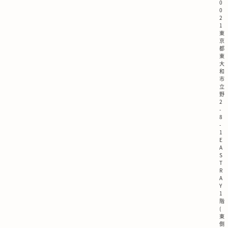
0
0
2
1
東
京
都
東
大
和
市
立
野
2
-
8
-
1
E
A
S
T
R
A
Y
1
階
(
東
側