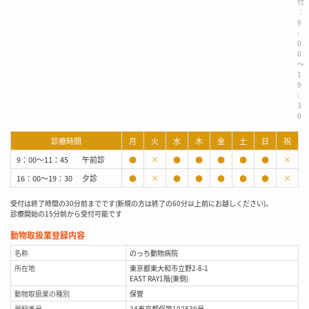
付
：
9
:
0
0
～
1
9
:
3
0
診療時間
月
火
水
木
金
土
日
祝
9：00～11：45
午前診
●
×
●
●
●
●
●
×
16：00～19：30
夕診
●
×
●
●
●
●
●
×
受付は終了時間の30分前までです(新規の方は終了の60分以上前にお越しください)。
診療開始の15分前から受付可能です
動物取扱業登録内容
名称
のっち動物病院
所在地
東京都東大和市立野2-8-1
EAST RAY1階(東側)
動物取扱業の種別
保管
登録番号
24東京都保第102839号