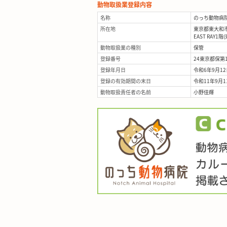
動物取扱業登録内容
名称
のっち動物病
所在地
東京都東大和市立
EAST RAY1階
動物取扱業の種別
保管
登録番号
24東京都保第1
登録年月日
令和6年9月12
登録の有効期間の末日
令和11年9月1
動物取扱責任者の名前
小野佳輝