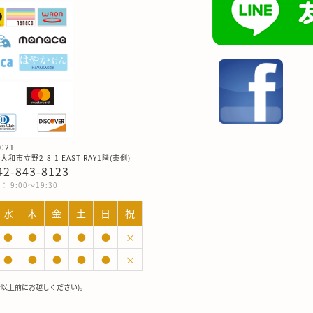
021
和市立野2-8-1 EAST RAY1階(東側)
042-843-8123
 9:00～19:30
水
木
金
土
日
祝
●
●
●
●
●
×
●
●
●
●
●
×
分以上前にお越しください)。