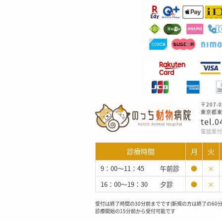
〒207-0
東京都東大
tel.
電話受付：
診療時間
月
火
9：00～11：45
午前診
●
×
16：00～19：30
夕診
●
×
受付は終了時間の30分前までです(新規の方は終了の60
診療開始の15分前から受付可能です