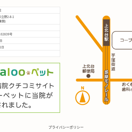
院
野2-8-1
(東側)
02839号
日
1日
プライバシーポリシー