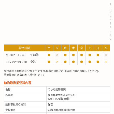
：
9
:
0
0
～
1
9
:
3
0
診療時間
月
火
水
木
金
土
日
祝
9：00～11：45
午前診
●
×
●
●
●
●
●
×
16：00～19：30
夕診
●
×
●
●
●
●
●
×
受付は終了時間の30分前までです(新規の方は終了の60分以上前にお越しください)。
診療開始の15分前から受付可能です
動物取扱業登録内容
名称
のっち動物病院
所在地
東京都東大和市立野2-8-1
EAST RAY1階(東側)
動物取扱業の種別
保管
登録番号
24東京都保第102839号