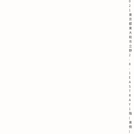
0
2
1
東
京
都
東
大
和
市
立
野
2
-
8
-
1
E
A
S
T
R
A
Y
1
階
(
東
側
)