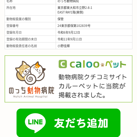
名称
のっち動物病院
所在地
東京都東大和市立野2-8-1
EAST RAY1階(東側)
動物取扱業の種別
保管
登録番号
24東京都保第102839号
登録年月日
令和6年9月12日
登録の有効期間の末日
令和11年9月11日
動物取扱責任者の名前
小野佳輝