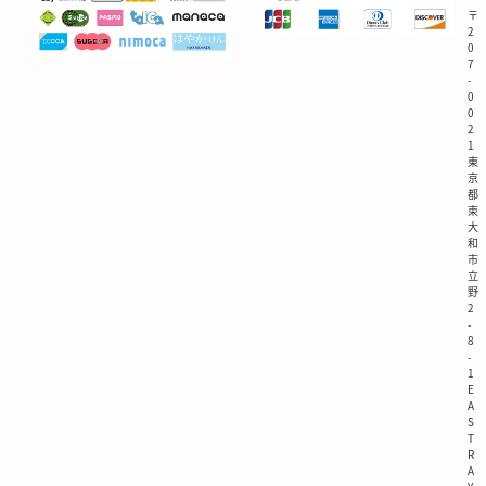
〒
2
0
7
-
0
0
2
1
東
京
都
東
大
和
市
立
野
2
-
8
-
1
E
A
S
T
R
A