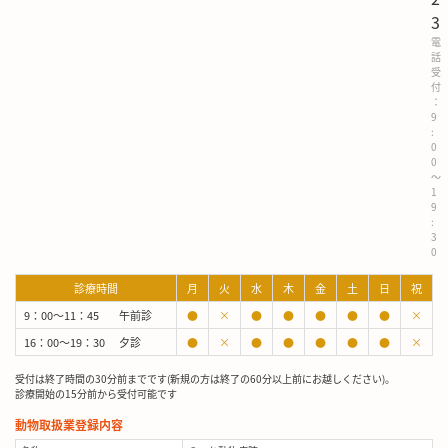
3
電
話
受
付
：
9
:
0
0
～
1
9
:
3
0
診療時間
月
火
水
木
金
土
日
祝
9：00～11：45
午前診
●
×
●
●
●
●
●
×
16：00～19：30
夕診
●
×
●
●
●
●
●
×
受付は終了時間の30分前までです(新規の方は終了の60分以上前にお越しください)。
診療開始の15分前から受付可能です
動物取扱業登録内容