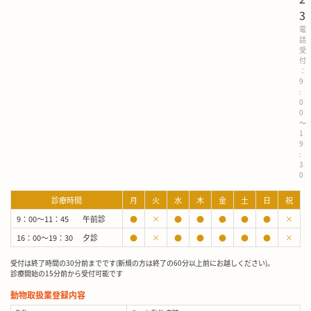
3
電
話
受
付
：
9
:
0
0
～
1
9
:
3
0
診療時間
月
火
水
木
金
土
日
祝
9：00～11：45
午前診
●
×
●
●
●
●
●
×
16：00～19：30
夕診
●
×
●
●
●
●
●
×
受付は終了時間の30分前までです(新規の方は終了の60分以上前にお越しください)。
診療開始の15分前から受付可能です
動物取扱業登録内容