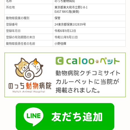
名称
のっち動物病院
所在地
東京都東大和市立野2-8-1
EAST RAY1階(東側)
動物取扱業の種別
保管
登録番号
24東京都保第102839号
登録年月日
令和6年9月12日
登録の有効期間の末日
令和11年9月11日
動物取扱責任者の名前
小野佳輝