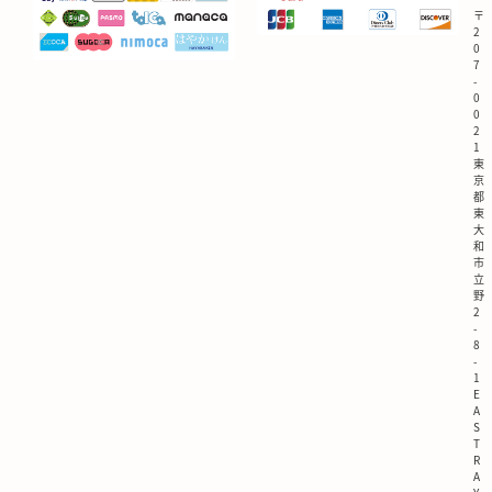
〒
2
0
7
-
0
0
2
1
東
京
都
東
大
和
市
立
野
2
-
8
-
1
E
A
S
T
R
A