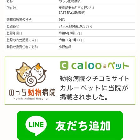
名称
のっち動物病院
所在地
東京都東大和市立野2-8-1
EAST RAY1階(東側)
動物取扱業の種別
保管
登録番号
24東京都保第102839号
登録年月日
令和6年9月12日
登録の有効期間の末日
令和11年9月11日
動物取扱責任者の名前
小野佳輝