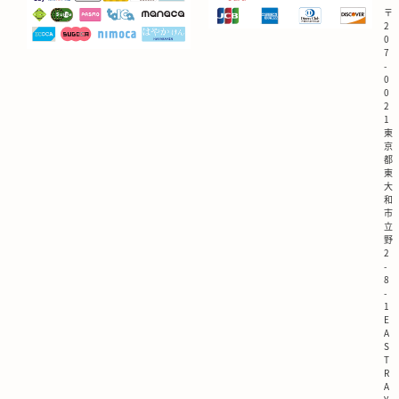
〒
2
0
7
-
0
0
2
1
東
京
都
東
大
和
市
立
野
2
-
8
-
1
E
A
S
T
R
A