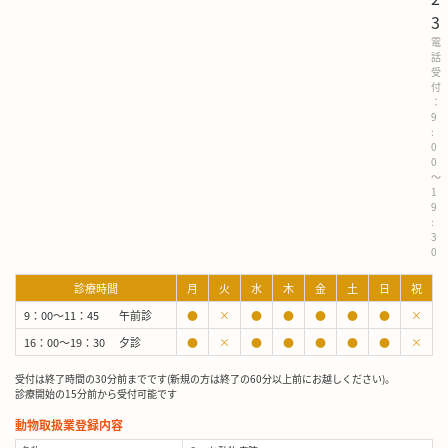
3
電
話
受
付
：
9
:
0
0
～
1
9
:
3
0
診療時間
月
火
水
木
金
土
日
祝
9：00～11：45
午前診
●
×
●
●
●
●
●
×
16：00～19：30
夕診
●
×
●
●
●
●
●
×
受付は終了時間の30分前までです(新規の方は終了の60分以上前にお越しください)。
診療開始の15分前から受付可能です
動物取扱業登録内容