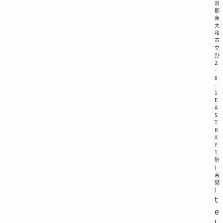
京
都
東
大
和
市
立
野
2
-
8
-
1
E
A
S
T
R
A
Y
1
階
(
東
側
)
t
e