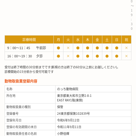
0
～
1
9
:
3
0
診療時間
月
火
水
木
金
土
日
祝
9：00～11：45
午前診
●
×
●
●
●
●
●
×
16：00～19：30
夕診
●
×
●
●
●
●
●
×
受付は終了時間の30分前までです(新規の方は終了の60分以上前にお越しください)。
診療開始の15分前から受付可能です
動物取扱業登録内容
名称
のっち動物病院
所在地
東京都東大和市立野2-8-1
EAST RAY1階(東側)
動物取扱業の種別
保管
登録番号
24東京都保第102839号
登録年月日
令和6年9月12日
登録の有効期間の末日
令和11年9月11日
動物取扱責任者の名前
小野佳輝