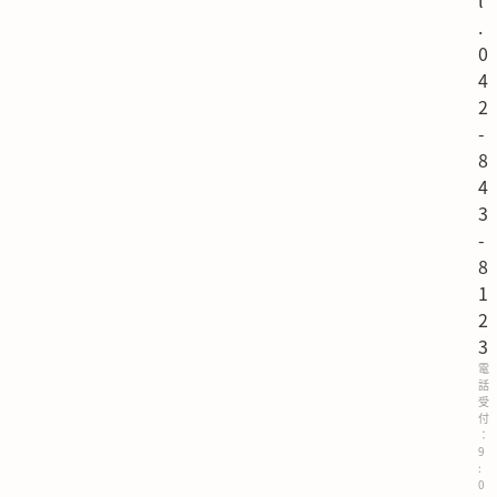
l
.
0
4
2
-
8
4
3
-
8
1
2
3
電
話
受
付
：
9
:
0