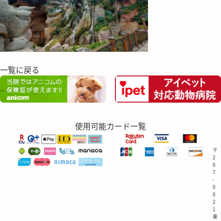
一覧に戻る
使用可能カード一覧
〒
2
0
7
-
0
0
2
1
東