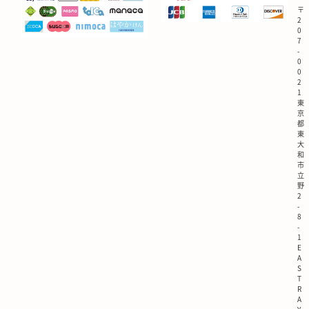
〒
2
0
7
-
0
0
2
1
東
京
都
東
大
和
市
立
野
2
-
8
-
1
E
A
S
T
R
A