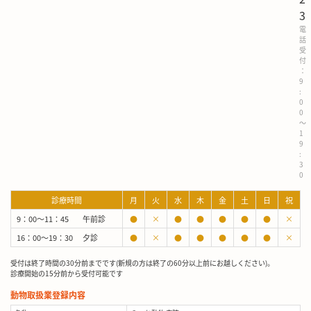
3
電
話
受
付
：
9
:
0
0
～
1
9
:
3
0
診療時間
月
火
水
木
金
土
日
祝
9：00～11：45
午前診
●
×
●
●
●
●
●
×
16：00～19：30
夕診
●
×
●
●
●
●
●
×
受付は終了時間の30分前までです(新規の方は終了の60分以上前にお越しください)。
診療開始の15分前から受付可能です
動物取扱業登録内容