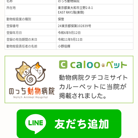
名称
のっち動物病院
所在地
東京都東大和市立野2-8-1
EAST RAY1階(東側)
動物取扱業の種別
保管
登録番号
24東京都保第102839号
登録年月日
令和6年9月12日
登録の有効期間の末日
令和11年9月11日
動物取扱責任者の名前
小野佳輝