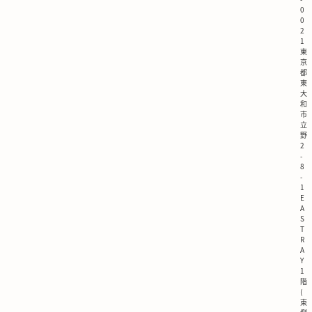
0
0
2
1
東
京
都
東
大
和
市
立
野
2
-
8
-
1
E
A
S
T
R
A
Y
1
階
(
東