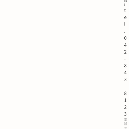
側
)
t
e
l
.
0
4
2
-
8
4
3
-
8
1
2
3
電
話
受