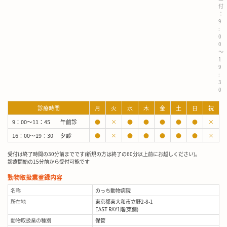
付
：
9
:
0
0
～
1
9
:
3
0
診療時間
月
火
水
木
金
土
日
祝
9：00～11：45
午前診
●
×
●
●
●
●
●
×
16：00～19：30
夕診
●
×
●
●
●
●
●
×
受付は終了時間の30分前までです(新規の方は終了の60分以上前にお越しください)。
診療開始の15分前から受付可能です
動物取扱業登録内容
名称
のっち動物病院
所在地
東京都東大和市立野2-8-1
EAST RAY1階(東側)
動物取扱業の種別
保管