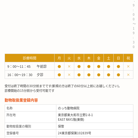
：
9
:
0
0
～
1
9
:
3
0
診療時間
月
火
水
木
金
土
日
祝
9：00～11：45
午前診
●
×
●
●
●
●
●
×
16：00～19：30
夕診
●
×
●
●
●
●
●
×
受付は終了時間の30分前までです(新規の方は終了の60分以上前にお越しください)。
診療開始の15分前から受付可能です
動物取扱業登録内容
名称
のっち動物病院
所在地
東京都東大和市立野2-8-1
EAST RAY1階(東側)
動物取扱業の種別
保管
登録番号
24東京都保第102839号