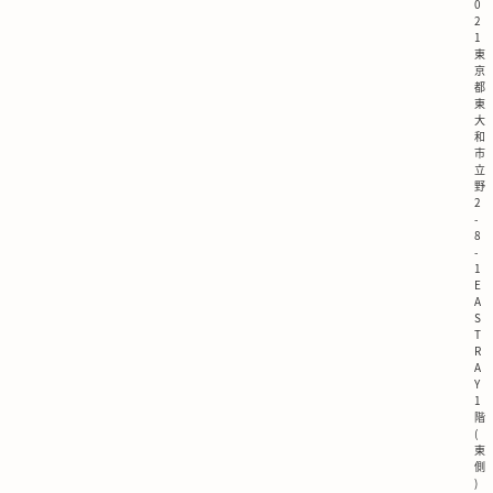
0
2
1
東
京
都
東
大
和
市
立
野
2
-
8
-
1
E
A
S
T
R
A
Y
1
階
(
東
側
)