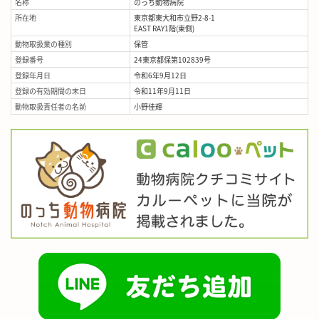
名称
のっち動物病院
所在地
東京都東大和市立野2-8-1
EAST RAY1階(東側)
動物取扱業の種別
保管
登録番号
24東京都保第102839号
登録年月日
令和6年9月12日
登録の有効期間の末日
令和11年9月11日
動物取扱責任者の名前
小野佳輝