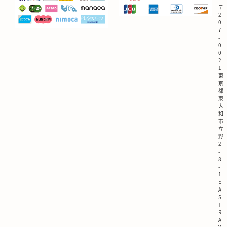
〒
2
0
7
-
0
0
2
1
東
京
都
東
大
和
市
立
野
2
-
8
-
1
E
A
S
T
R
A