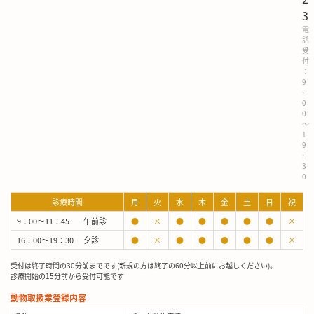
3
電
話
受
付
：
9
:
0
0
～
1
9
:
3
0
診療時間
月
火
水
木
金
土
日
祝
9：00～11：45
午前診
●
×
●
●
●
●
●
×
16：00～19：30
夕診
●
×
●
●
●
●
●
×
受付は終了時間の30分前までです(新規の方は終了の60分以上前にお越しください)。
診療開始の15分前から受付可能です
動物取扱業登録内容